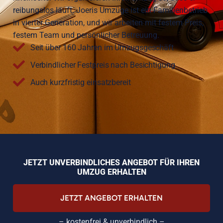
reibungslos läuft. Joeris Umzüge ist ein Familienbetrieb
in vierter Generation, und wir arbeiten mit festem Preis,
festem Team und persönlicher Betreuung.
Seit über 160 Jahren im Umzugsgeschäft
Verbindlicher Festpreis nach Besichtigung
Auch kurzfristig einsatzbereit
JETZT UNVERBINDLICHES ANGEBOT FÜR IHREN
UMZUG ERHALTEN
JETZT ANGEBOT ERHALTEN
– kostenfrei & unverbindlich –