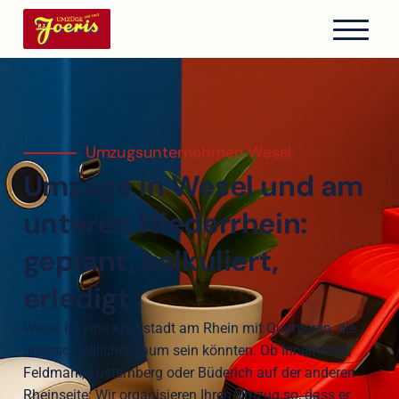
Umzugsunternehmen Wesel
Umzüge in Wesel und am
unteren Niederrhein:
geplant, kalkuliert,
erledigt
Wesel ist eine Kreisstadt am Rhein mit Quartieren, die
unterschiedlicher kaum sein könnten. Ob Innenstadt,
Feldmark, Fusternberg oder Büderich auf der anderen
Rheinseite: Wir organisieren Ihren Umzug so, dass er